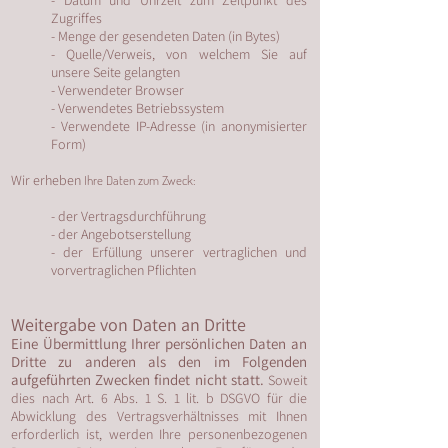
- Datum und Uhrzeit zum Zeitpunkt des
Zugriffes
- Menge der gesendeten Daten (in Bytes)
- Quelle/Verweis, von welchem Sie auf
unsere Seite gelangten
- Verwendeter Browser
- Verwendetes Betriebssystem
- Verwendete IP-Adresse (in anonymisierter
Form)
Wir erheben
Ihre Daten zum Zweck:
- der Vertragsdurchführung
- der Angebotserstellung
- der Erfüllung unserer vertraglichen und
vorvertraglichen Pflichten
Weitergabe von Daten an Dritte
Eine Übermittlung Ihrer persönlichen Daten an
Dritte zu anderen als den im Folgenden
aufgeführten Zwecken findet nicht statt.
Soweit
dies nach Art. 6 Abs. 1 S. 1 lit. b DSGVO für die
Abwicklung des Vertragsverhältnisses mit Ihnen
erforderlich ist, werden Ihre personenbezogenen