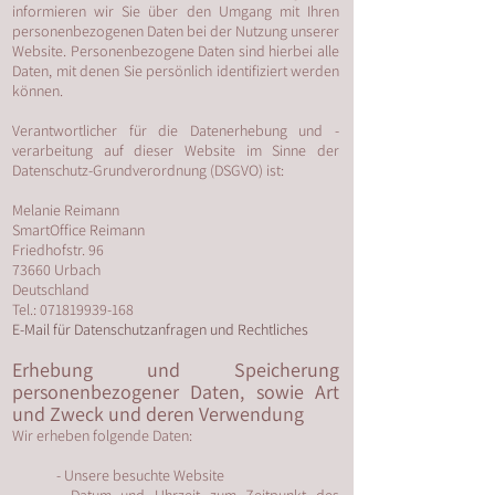
informieren wir Sie über den Umgang mit Ihren
personenbezogenen Daten bei der Nutzung unserer
Website. Personenbezogene Daten sind hierbei alle
Daten, mit denen Sie persönlich identifiziert werden
können.
Verantwortlicher für die Datenerhebung und -
verarbeitung auf dieser Website im Sinne der
Datenschutz-Grundverordnung (DSGVO) ist:
Melanie Reimann
SmartOffice Reimann
Friedhofstr. 96
73660 Urbach
Deutschland
Tel.:
071819939-168
E-Mail für Datenschutzanfragen und Rechtliches
Erhebung und Speicherung
personenbezogener Daten, sowie Art
und Zweck und deren Verwendung
Wir erheben folgende Daten:
- Unsere besuchte Website