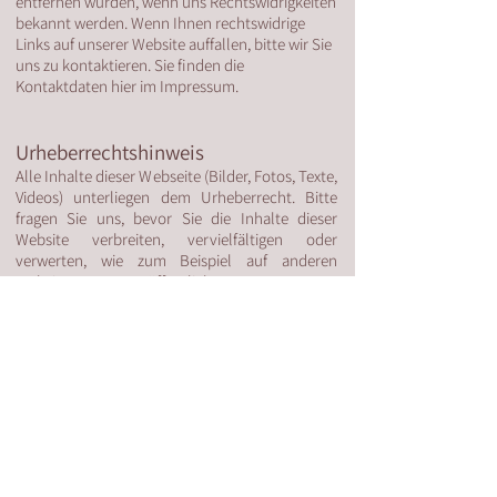
entfernen würden, wenn uns Rechtswidrigkeiten
bekannt werden. Wenn Ihnen rechtswidrige
Links auf unserer Website auffallen, bitte wir Sie
uns zu kontaktieren. Sie finden die
Kontaktdaten hier im Impressum.
Urheberrechtshinweis
Alle Inhalte dieser Webseite (Bilder, Fotos, Texte,
Videos) unterliegen dem Urheberrecht. Bitte
fragen Sie uns, bevor Sie die Inhalte dieser
Website verbreiten, vervielfältigen oder
verwerten, wie zum Beispiel auf anderen
Websites erneut veröffentlichen.
Bildernachweis
Die Bilder, Fotos und Grafiken auf dieser
Webseite sind urheberrechtlich geschützt und
unterliegen Dreamstime LLC, 1616 Westgate
Circle, Brentwood, TN 37027, United States. Alle
Texte sind urheberrechtlich geschützt und
unterliegen dem oben genannten